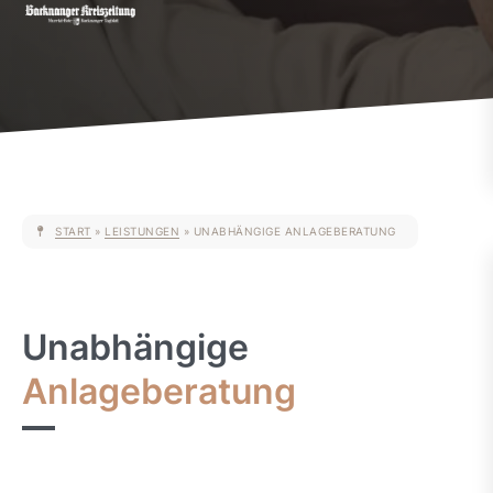
START
»
LEISTUNGEN
»
UNABHÄNGIGE ANLAGEBERATUNG
Unabhängige
Anlageberatung